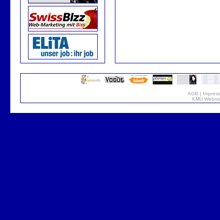
AGB
|
Impres
KMU Webmar