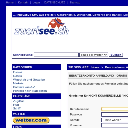
Home
|
Kontakt
|
Login
|
DATENSCHUTZ
|
Sitemap
... innovative KMU aus Freizeit, Gastronomie, Wirtschaft, Gewerbe und Handel. Lok
Schnellsuche:
KATEGORIEN
SIE SIND HIER:
Home
>
Benutzerkonto 
Freizeit
BENUTZERKONTO ANMELDUNG - GRATIS 
Gastro
Wirtschaft und Gewerbe
Markets
Füllen Sie nachstehendes Formular vollstän
Portraits von A-Z
Portraits nach Kategorien
Gratis nur für
NICHT KOMMERZIELLE / N
FAHRPLÄNE
Zug/Bus
Flug
Schiff
Benutzername
WETTER
Passwort
Anrede
Vorname
LINKS