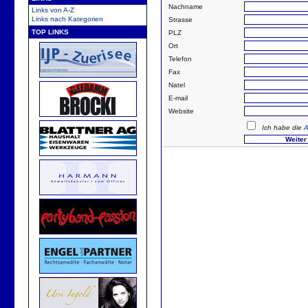
Nachname
Links von A-Z
Links nach Kategorien
Strasse
TOP LINKS
PLZ
Ort
Telefon
Fax
Natel
E-mail
Website
Ich habe die
A