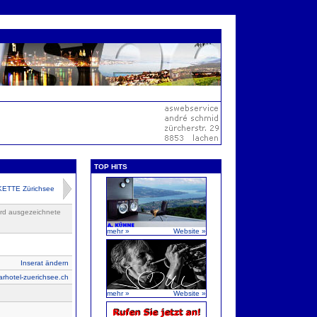
TOP HITS
ETTE Zürichsee
ard ausgezeichnete
mehr »
Website »
Inserat ändern
arhotel-zuerichsee.ch
mehr »
Website »