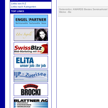
Links von A-Z
Links nach Kategorien
Seiteninfos
: AWARDS Bestes Seminarhotel 
TOP LINKS
Weine - Be