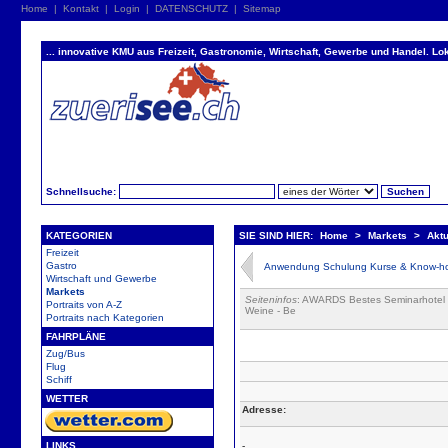
Home
|
Kontakt
|
Login
|
DATENSCHUTZ
|
Sitemap
... innovative KMU aus Freizeit, Gastronomie, Wirtschaft, Gewerbe und Handel. Lok
Schnellsuche:
KATEGORIEN
SIE SIND HIER:
Home
>
Markets
>
Akt
Freizeit
Gastro
Anwendung Schulung Kurse & Know-ho
Wirtschaft und Gewerbe
Markets
Seiteninfos
: AWARDS Bestes Seminarhotel 
Portraits von A-Z
Weine - Be
Portraits nach Kategorien
FAHRPLÄNE
Zug/Bus
Flug
Schiff
WETTER
Adresse:
LINKS
-