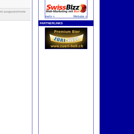
ard ausgezeichnete
mehr »
Website »
PARTNERLINKS