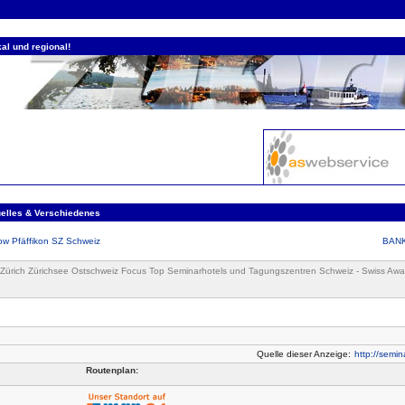
al und regional!
uelles & Verschiedenes
w Pfäffikon SZ Schweiz
BANK
Zürich Zürichsee Ostschweiz Focus Top Seminarhotels und Tagungszentren Schweiz - Swiss Aw
Quelle dieser Anzeige:
http://semin
Routenplan: