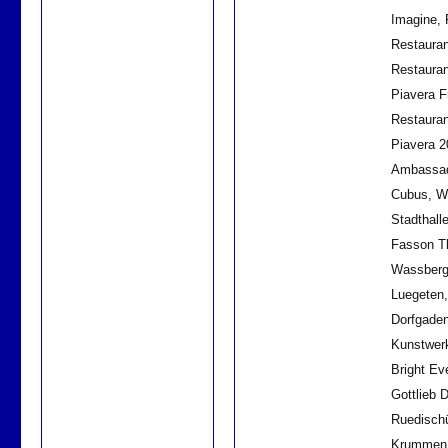
Imagine, 
Restauran
Restauran
Piavera F
Restauran
Piavera 2
Ambassado
Cubus, We
Stadthall
Fasson T
Wassberg
Luegeten,
Dorfgaden
Kunstwer
Bright Ev
Gottlieb D
Ruedischü
Krummen,