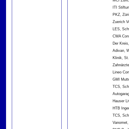
MCI Züric
ITI Stiftu
PKZ, Züri
Zuerich V
LES, Schw
CWA Const
Der Kreis,
Adivan, 
Klinik, St
Zahnärzte
Lineo Con
GMI Mutt
TCS, Sch
Autogara
Hauser Li
HTB Ingen
TCS, Schw
Vanomet,