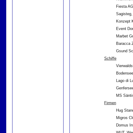
Fiesta AG
Sagisteg,
Konzept 
Event Dom
Marbet G
Baracca Z
Gsund Sc
Schiffe
Vierwalds
Bodensee
Lago di L
Genferse
MS Sänti
Firmen
Hug Stand
Migros Cl
Domus Int
WUT, Wer