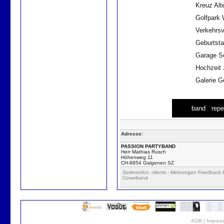
Kreuz Alt
Golfpark 
Verkehrsv
Geburtsta
Garage Sc
Hochzeit 
Galerie G
band
repe
Adresse:
PASSION PARTYBAND
Herr Mathias Rusch
Höhenweg 11
CH-8854 Galgenen SZ
Seiteninfos
: clients - Meinungen Feedbac
Coverband
AGB
|
Impres