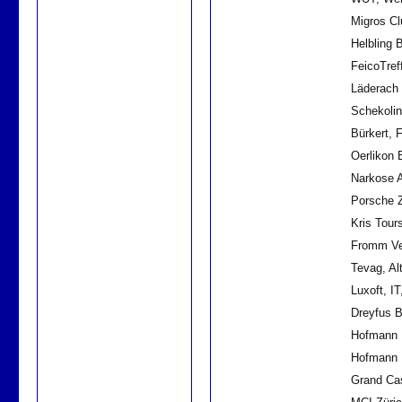
Migros Cl
Helbling 
FeicoTref
Läderach
Schekolin
Bürkert, 
Oerlikon 
Narkose A
Porsche Z
Kris Tour
Fromm Ve
Tevag, Alt
Luxoft, IT
Dreyfus B
Hofmann L
Hofmann 
Grand Cas