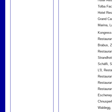
Hotel Res
Tolba Fac
Hotel Re
Grand Cas
Marina, L
Kongress-
Restauran
Brabus, Z
Restauran
Strandhot
Schäfli, 
L'0, Rest
Restauran
Restauran
Restaura
Escherwy
Chnusperh
Waldegg,