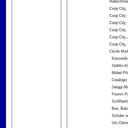
Hubschmied 
Coop City, Fr
Coop City, O
Coop City, O
Coop City, Ba
Coop City, A
Coop City, 
Cécile Mode A
Kosmetiks
Stählin A
Möbel Pfi
Crealogix
Jaeggi M
Fromm Pa
Schiffahr
Bus, Bal
Schuler u
Urs Cleme