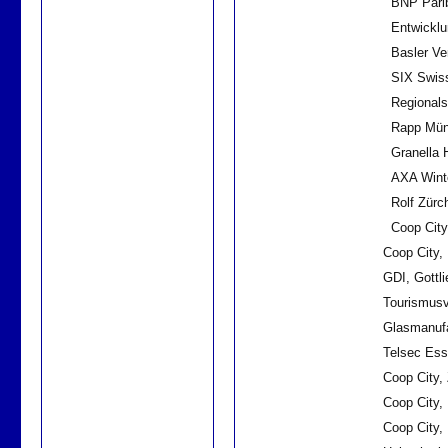
BNP Parib
Entwicklu
Basler Ve
SIX Swiss
Regionals
Rapp Mün
Granella 
AXA Winte
Rolf Zürc
Coop City
Coop City, Mo
GDI, Gottlieb-D
Tourismusverei
Glasmanufaktu
Telsec Ess, S
Coop City, Zu
Coop City, L
Coop City, Ky