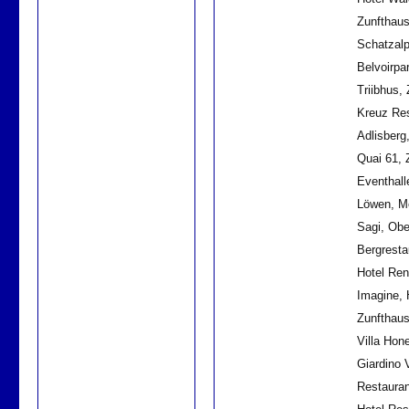
Zunfthaus
Schatzal
Belvoirpa
Triibhus, 
Kreuz Res
Adlisberg
Quai 61, Z
Eventhall
Löwen, M
Sagi, Obe
Bergresta
Hotel Ren
Imagine, 
Zunfthaus
Villa Hon
Giardino V
Restauran