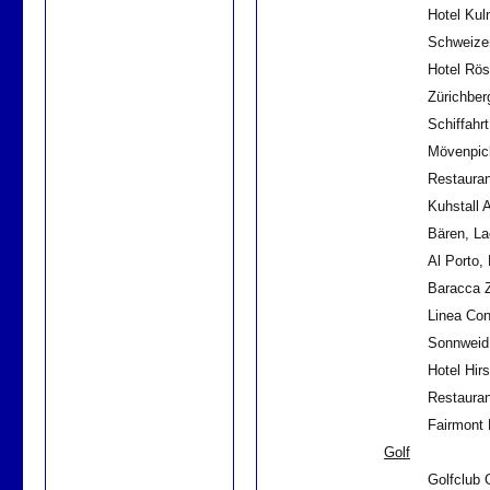
Hotel Kul
Schweize
Hotel Rös
Zürichber
Schiffahrt
Mövenpick
Restaura
Kuhstall 
Bären, L
Al Porto,
Baracca Z
Linea Con
Sonnweid
Hotel Hir
Restauran
Fairmont 
Golf
Golfclub 