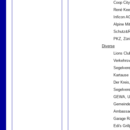
Coop Cit
René Keel
Inficon A
Alpine Mi
Schutz&Re
PKZ, Züri
Diverse
Lions Cl
Verkehrsv
Segelvere
Kartause 
Der Kreis
Segelvere
GEWA, Ue
Gemeinde 
Ambassado
Garage R
Edi's Gril