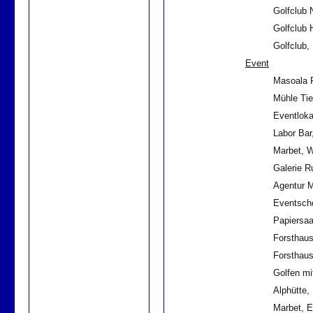
Golfclub
Golfclub 
Golfclub
Event
Masoala R
Mühle Ti
Eventlokat
Labor Bar
Marbet, 
Galerie R
Agentur M
Eventsch
Papiersaa
Forsthaus
Forsthau
Golfen mi
Alphütte,
Marbet, E