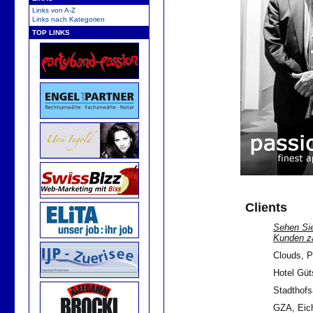
Links von A-Z
Links nach Kategorien
TOP LINKS
Clients
Sehen Sie
Kunden zä
Clouds, P
Hotel Güt
Stadthofs
GZA, Eich