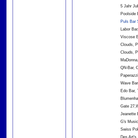
5 Jahr Ju
Poolside 
Puls Bar
Labor Bar
Viscose 
Clouds, P
Clouds, P
MaDonna, 
QN-Bar, C
Paperazzi
Wave Bar,
Edo Bar, 
Blumenhal
Gate 27,W
Jeanette 
G's Music
Swiss Po
Des Art's