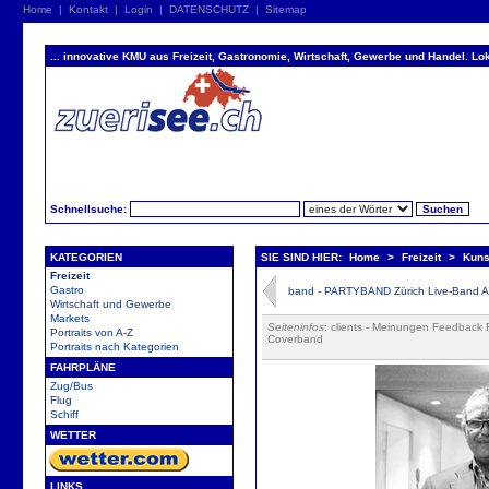
Home
|
Kontakt
|
Login
|
DATENSCHUTZ
|
Sitemap
... innovative KMU aus Freizeit, Gastronomie, Wirtschaft, Gewerbe und Handel. Lok
Schnellsuche:
KATEGORIEN
SIE SIND HIER:
Home
>
Freizeit
>
Kuns
Freizeit
Gastro
band - PARTYBAND Zürich Live-Band A
Wirtschaft und Gewerbe
Markets
Seiteninfos
: clients - Meinungen Feedbac
Portraits von A-Z
Coverband
Portraits nach Kategorien
FAHRPLÄNE
Zug/Bus
Flug
Schiff
WETTER
LINKS