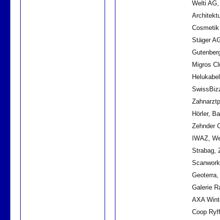
Welti AG,
Architekt
Cosmetik 
Stäger AG
Gutenberg
Migros Cl
Helukabel
SwissBiz
Zahnarztp
Hörler, B
Zehnder 
IWAZ, We
Strabag, Z
Scanwork
Geoterra,
Galerie R
AXA Winte
Coop Ryff