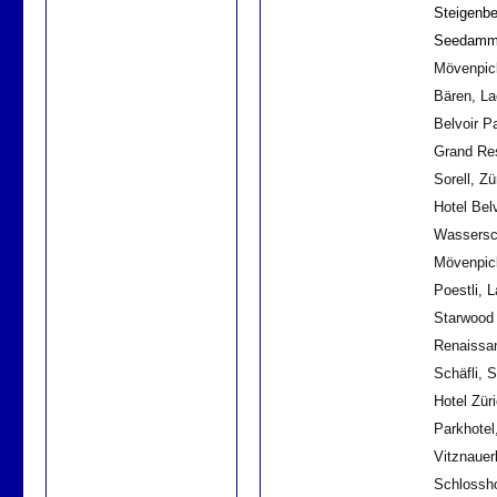
Steigenbe
Seedamm-
Mövenpick
Bären, L
Belvoir P
Grand Re
Sorell, Zü
Hotel Bel
Wassersch
Mövenpick
Poestli, 
Starwood 
Renaissan
Schäfli, 
Hotel Zür
Parkhotel
Vitznauer
Schlossho