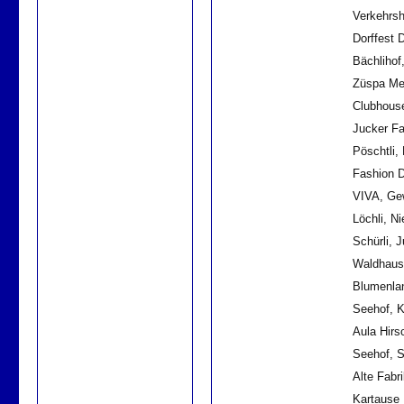
Verkehrsh
Dorffest 
Bächlihof
Züspa Mes
Clubhous
Jucker Fa
Pöschtli,
Fashion D
VIVA, Ge
Löchli, Ni
Schürli, 
Waldhaus
Blumenlan
Seehof, 
Aula Hirs
Seehof, 
Alte Fabr
Kartause I