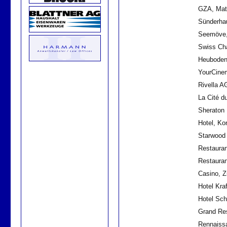
GZA, Mat
Sünderhau
Seemöve,
Swiss Cha
Heuboden
YourCinem
Rivella AG
La Cité d
Sheraton 
Hotel, K
Starwood
Restauran
Restauran
Casino, 
Hotel Kraf
Hotel Sch
Grand Re
Rennaissa