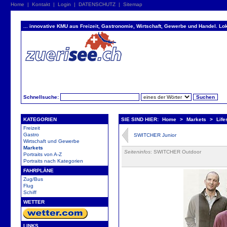
Home
|
Kontakt
|
Login
|
DATENSCHUTZ
|
Sitemap
... innovative KMU aus Freizeit, Gastronomie, Wirtschaft, Gewerbe und Handel. Lok
Schnellsuche:
KATEGORIEN
SIE SIND HIER:
Home
>
Markets
>
Life
Freizeit
Gastro
SWITCHER Junior
Wirtschaft und Gewerbe
Markets
Seiteninfos
: SWITCHER Outdoor
Portraits von A-Z
Portraits nach Kategorien
FAHRPLÄNE
Zug/Bus
Flug
Schiff
WETTER
LINKS