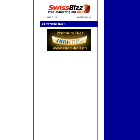
mehr »
Website »
PARTNERLINKS