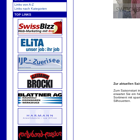
Links von A-Z
Links nach Kategorien
TOP LINKS
Zur aktuellen Sa
Zum Saisonstart i
erwartet Sie ein hi
Sortiment mit spa
Silhouetten.