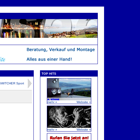
TOP HITS
SWITCHER Sport
mehr »
Website »
mehr »
Website »