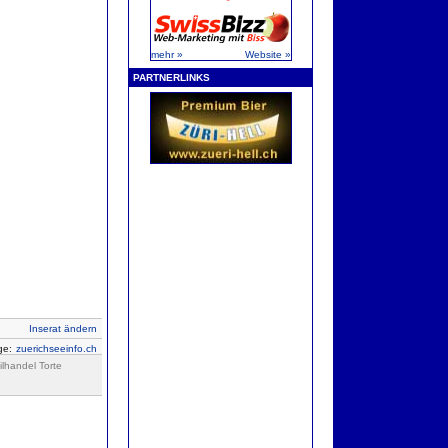
mehr »
Website »
PARTNERLINKS
Inserat ändern
ige:
zuerichseeinfo.ch
lhandel Torte