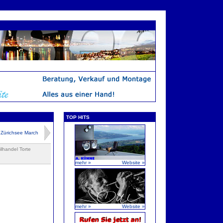
TOP HITS
ürichsee March
lhandel Torte
mehr »
Website »
mehr »
Website »