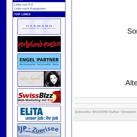
Links von A-Z
Links nach Kategorien
TOP LINKS
Sor
Alt
Seiteninfos
: BÄCKEREI Euthal / Einsiedeln 