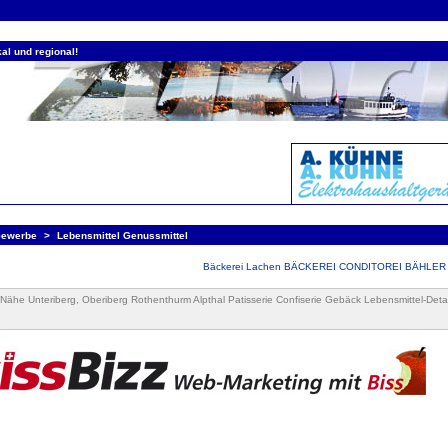
al und regional!
Gewerbe
>
Lebensmittel Genussmittel
Bäckerei Lachen BÄCKEREI CONDITOREI BÄHLER Z
Nähe Unteriberg, Oberiberg Rothenthurm Alpthal Patisserie Confiserie Gebäck Lebensmittel-Detai