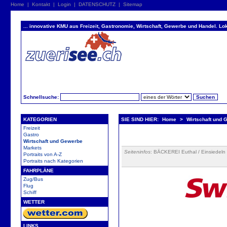
Home
|
Kontakt
|
Login
|
DATENSCHUTZ
|
Sitemap
... innovative KMU aus Freizeit, Gastronomie, Wirtschaft, Gewerbe und Handel. Lok
Schnellsuche:
KATEGORIEN
SIE SIND HIER:
Home
>
Wirtschaft und 
Freizeit
Gastro
Wirtschaft und Gewerbe
Markets
Seiteninfos
: BÄCKEREI Euthal / Einsiedeln 
Portraits von A-Z
Portraits nach Kategorien
FAHRPLÄNE
Zug/Bus
Flug
Schiff
WETTER
LINKS