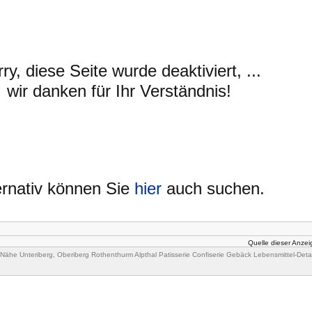
ry, diese Seite wurde deaktiviert, ...
wir danken für Ihr Verständnis!
ernativ können Sie
hier
auch suchen.
Quelle dieser Anze
Nähe Unteriberg, Oberiberg Rothenthurm Alpthal Patisserie Confiserie Gebäck Lebensmittel-Detai