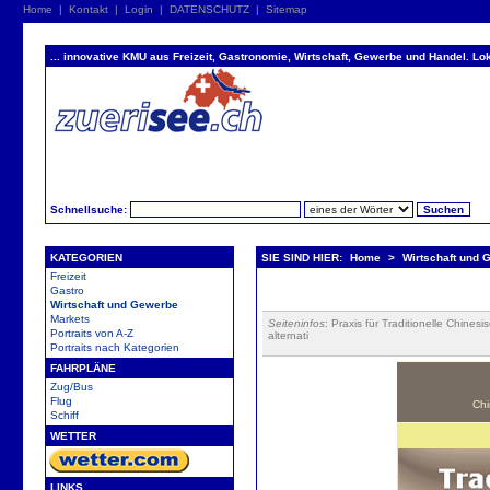
Home
|
Kontakt
|
Login
|
DATENSCHUTZ
|
Sitemap
... innovative KMU aus Freizeit, Gastronomie, Wirtschaft, Gewerbe und Handel. Lok
Schnellsuche:
KATEGORIEN
SIE SIND HIER:
Home
>
Wirtschaft und 
Freizeit
Gastro
Wirtschaft und Gewerbe
Markets
Seiteninfos
: Praxis für Traditionelle Chin
Portraits von A-Z
alternati
Portraits nach Kategorien
FAHRPLÄNE
Zug/Bus
Flug
Chi
Schiff
WETTER
LINKS