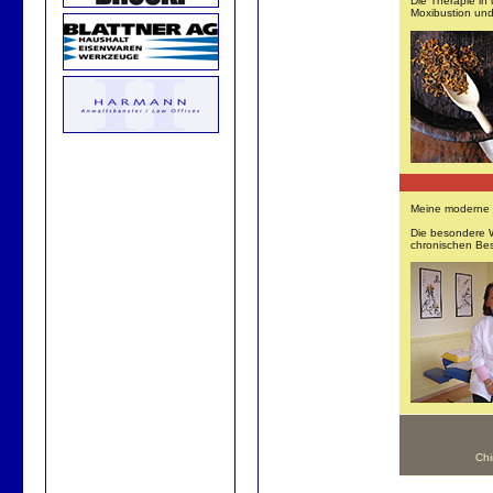
Die Therapie in
Moxibustion und
Meine moderne u
Die besondere W
chronischen Be
Chi