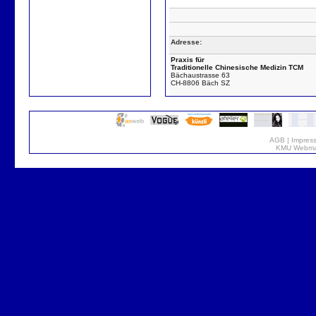
Adresse:
Praxis für
Traditionelle Chinesische Medizin TCM
Bächaustrasse 63
CH-8806 Bäch SZ
AGB
|
Impres
KMU Webmar