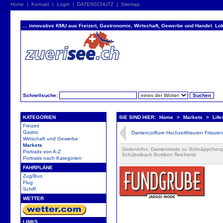
Home
|
Kontakt
|
Login
|
DATENSCHUTZ
|
Sitemap
... innovative KMU aus Freizeit, Gastronomie, Wirtschaft, Gewerbe und Handel. Lok
Schnellsuche:
KATEGORIEN
SIE SIND HIER:
Home
>
Markets
>
Life
Freizeit
Gastro
Damencoiffure Hochzeitfrisuren Frisure
Wirtschaft und Gewerbe
Markets
Seiteninfos
: Damenmode zu Schnäppchenpr
Portraits von A-Z
Schübelbach Buttikon Reichenb
Portraits nach Kategorien
FAHRPLÄNE
Zug/Bus
Flug
Schiff
WETTER
LINKS