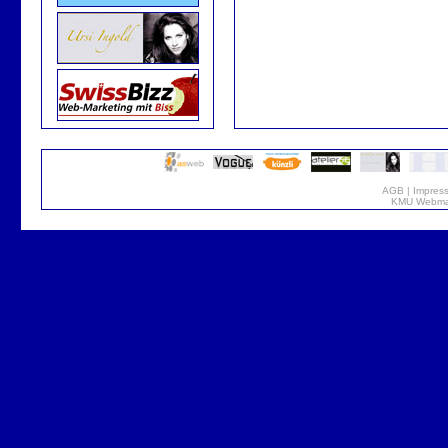
AGB
|
Impres
KMU Webmar