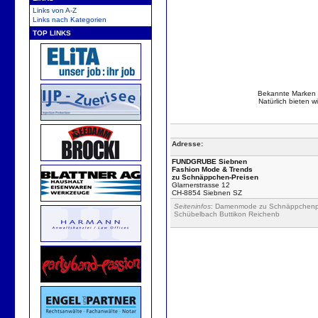
Links von A-Z
Links nach Kategorien
TOP LINKS
Bekannte Marken w
Natürlich bieten 
Adresse:
FUNDGRUBE Siebnen
Fashion Mode & Trends
zu Schnäppchen-Preisen
Glarnerstrasse 12
CH-8854 Siebnen SZ
Seiteninfos
: Damenmode zu Schnäppchenpr
Schübelbach Buttikon Reichenb