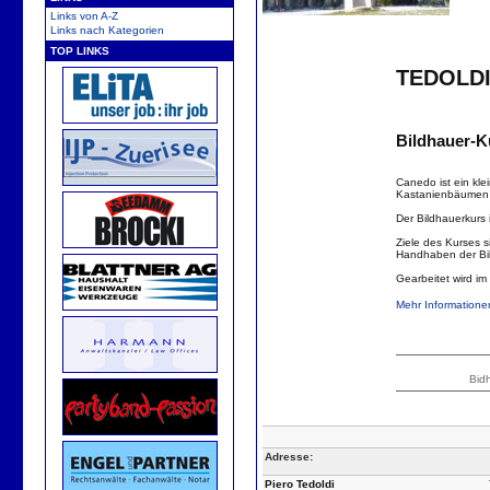
Links von A-Z
Links nach Kategorien
TOP LINKS
TEDOLDI
Bildhauer-K
Canedo ist ein kle
Kastanienbäumen 
Der Bildhauerkurs i
Ziele des Kurses 
Handhaben der Bi
Gearbeitet wird i
Mehr Informatione
Bid
Adresse:
Piero Tedoldi