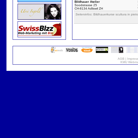
Bildhauer Atelier
Soodstrasse 25
CH-8134 Adliswil ZH
Seiteninfos
: Bildhauerkurse scultura in piet
AGB
|
Impres
KMU Webmar