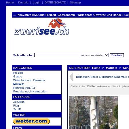
Home
|
Kontakt
|
Login
|
DATENSCHUTZ
|
Sitemap
... innovative KMU aus Freizeit, Gastronomie, Wirtschaft, Gewerbe und Handel. Lok
Schnellsuche:
KATEGORIEN
SIE SIND HIER:
Home
>
Markets
>
Kuns
Freizeit
Gastro
Bildhauer-Atelier Skulpturen Grabmale co
Wirtschaft und Gewerbe
Markets
Seiteninfos
: Bildhauerkurse scultura in piet
Portraits von A-Z
Portraits nach Kategorien
FAHRPLÄNE
Zug/Bus
Flug
Schiff
WETTER
LINKS