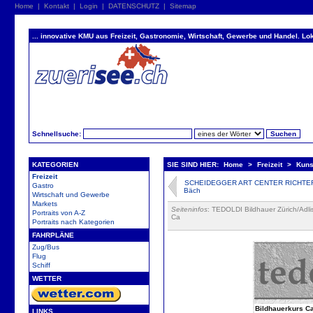
Home
|
Kontakt
|
Login
|
DATENSCHUTZ
|
Sitemap
... innovative KMU aus Freizeit, Gastronomie, Wirtschaft, Gewerbe und Handel. Lok
Schnellsuche:
KATEGORIEN
SIE SIND HIER:
Home
>
Freizeit
>
Kuns
Freizeit
SCHEIDEGGER ART CENTER RICHTERS
Gastro
Bäch
Wirtschaft und Gewerbe
Markets
Seiteninfos
: TEDOLDI Bildhauer Zürich/Adli
Portraits von A-Z
Ca
Portraits nach Kategorien
FAHRPLÄNE
Zug/Bus
Flug
Schiff
WETTER
Bildhauerkurs C
LINKS