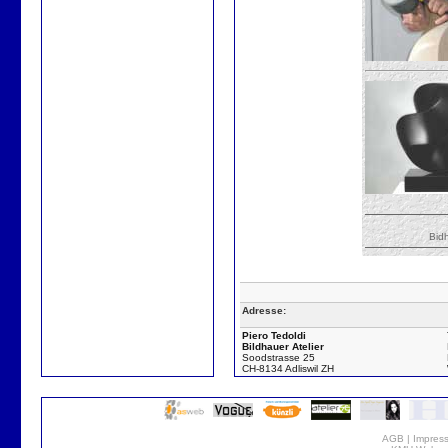
Bid
Adresse:
Piero Tedoldi
Bildhauer Atelier
Soodstrasse 25
CH-8134 Adliswil ZH
AGB
|
Impres