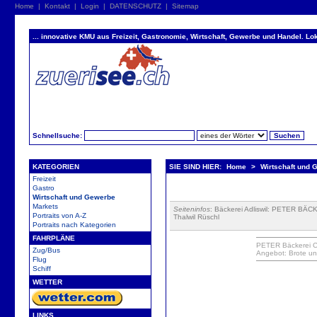
Home
|
Kontakt
|
Login
|
DATENSCHUTZ
|
Sitemap
... innovative KMU aus Freizeit, Gastronomie, Wirtschaft, Gewerbe und Handel. Lok
Schnellsuche:
KATEGORIEN
SIE SIND HIER:
Home
>
Wirtschaft und 
Freizeit
Gastro
Wirtschaft und Gewerbe
Markets
Seiteninfos
: Bäckerei Adliswil: PETER BÄ
Portraits von A-Z
Thalwil Rüschl
Portraits nach Kategorien
FAHRPLÄNE
PETER
Bäckerei
C
Zug/Bus
Angebot:
Brote
un
Flug
Schiff
WETTER
LINKS