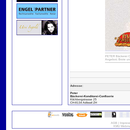
PETER
Bäckerei
C
Angebot
:
Brote
un
Adresse:
Peter
Bäckerei-Konditorei-Confiserie
Kilchbergstrasse 25
CH-8134 Adliswil ZH
AGB
|
Impres
KMU Webmar