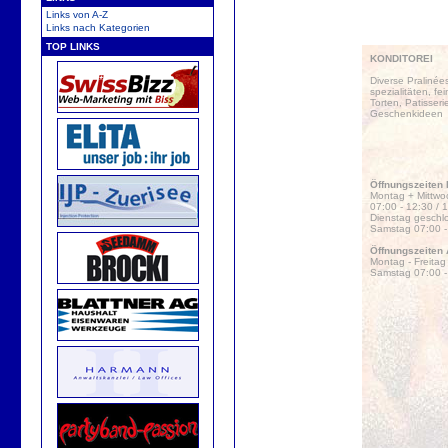
Links von A-Z
Links nach Kategorien
TOP LINKS
KONDITOREI
Diverse Praliné
spezialitäten, fe
Torten, Patisseri
Geschenkideen
Öffnungszeiten 
Montag + Mittwoc
07:00 - 12:30 / 
Dienstag geschl
Samstag 07:00 - 
Öffnungszeiten 
Montag - Freitag
Samstag 07:00 -