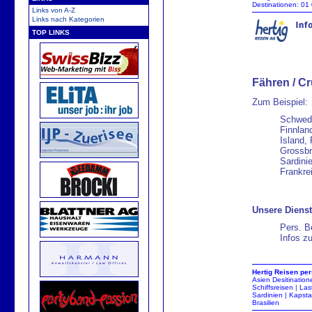
Destinationen
:
01
Links von A-Z
Links nach Kategorien
TOP LINKS
Fähren / Cr
Zum Beispiel:
Schwed
Finnland
Island, 
Grossbri
Sardini
Frankre
Unsere Dienst
Pers. B
Infos zu
Hertig
Reisen
per
Asien
Desitination
Schiffsreisen
|
Las
Sardinien
|
Kapsta
Brasilien