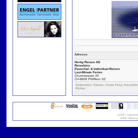
Adresse:
Hertig Reisen AG
Reisebüro
Pauschal- & Individual-Reisen
Last-Minute Ferien
Churerstrasse 20
CH-8808 Pfäffikon SZ
Seiteninfos
: Fähren, Cruise Ferry, Kreuzfa
Richter
AGB
|
Impres
KMU Webmar