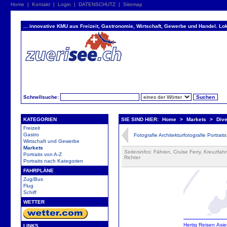
Home
|
Kontakt
|
Login
|
DATENSCHUTZ
|
Sitemap
... innovative KMU aus Freizeit, Gastronomie, Wirtschaft, Gewerbe und Handel. Lok
Schnellsuche:
KATEGORIEN
SIE SIND HIER:
Home
>
Markets
>
Dive
Freizeit
Gastro
Fotografie Architekturfotografie Portrai
Wirtschaft und Gewerbe
Markets
Seiteninfos
: Fähren, Cruise Ferry, Kreuzfa
Portraits von A-Z
Richter
Portraits nach Kategorien
FAHRPLÄNE
Zug/Bus
Flug
Schiff
WETTER
Hertig
Reisen
Asie
LINKS