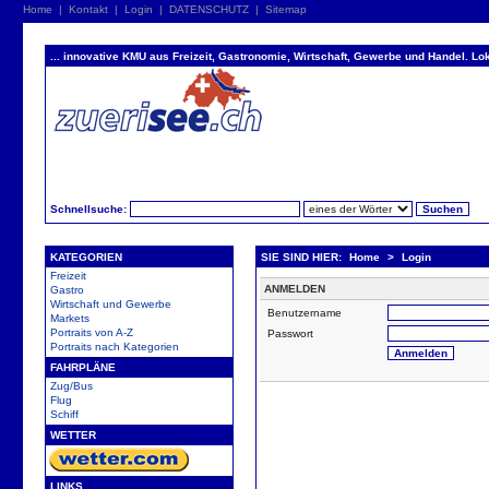
Home
|
Kontakt
|
Login
|
DATENSCHUTZ
|
Sitemap
... innovative KMU aus Freizeit, Gastronomie, Wirtschaft, Gewerbe und Handel. Lok
Schnellsuche:
KATEGORIEN
SIE SIND HIER:
Home
>
Login
Freizeit
ANMELDEN
Gastro
Wirtschaft und Gewerbe
Benutzername
Markets
Portraits von A-Z
Passwort
Portraits nach Kategorien
FAHRPLÄNE
Zug/Bus
Flug
Schiff
WETTER
LINKS