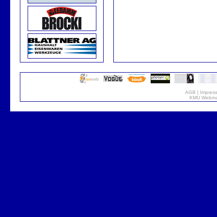
AGB
|
Impres
KMU Webmar