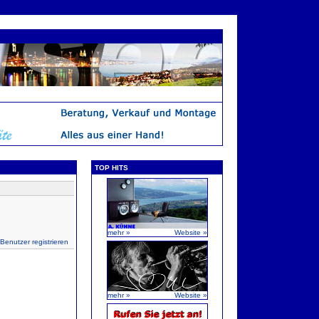
TOP HITS
mehr »
Website »
 Benutzer registrieren
mehr »
Website »