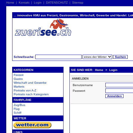
Home
|
Kontakt
|
Login
|
DATENSCHUTZ
|
Sitemap
... innovative KMU aus Freizeit, Gastronomie, Wirtschaft, Gewerbe und Handel. Lok
Schnellsuche:
KATEGORIEN
SIE SIND HIER:
Home
>
Login
Freizeit
ANMELDEN
Gastro
Wirtschaft und Gewerbe
Benutzername
Markets
Portraits von A-Z
Passwort
Portraits nach Kategorien
FAHRPLÄNE
Zug/Bus
Flug
Schiff
WETTER
LINKS