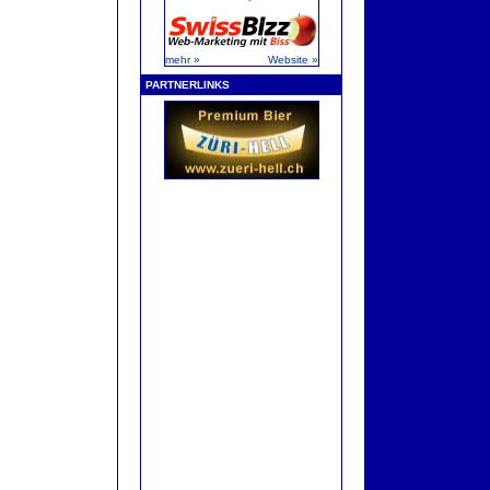
mehr »
Website »
PARTNERLINKS