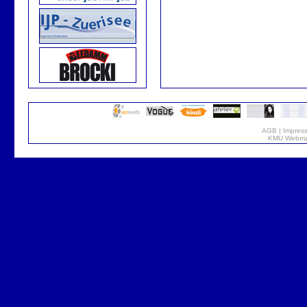
AGB
|
Impres
KMU Webmar