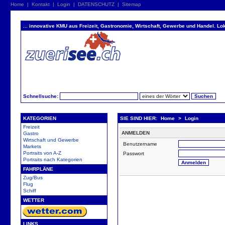
Home
|
Kontakt
|
Login
|
DATENSCHUTZ
|
Sitemap
... innovative KMU aus Freizeit, Gastronomie, Wirtschaft, Gewerbe und Handel. Lok
Schnellsuche:
KATEGORIEN
SIE SIND HIER:
Home
>
Login
Freizeit
ANMELDEN
Gastro
Wirtschaft und Gewerbe
Benutzername
Markets
Portraits von A-Z
Passwort
Portraits nach Kategorien
FAHRPLÄNE
Zug/Bus
Flug
Schiff
WETTER
LINKS