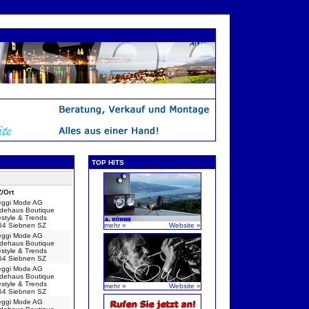
TOP HITS
/Ort
eggi Mode AG
dehaus Boutique
estyle & Trends
54 Siebnen SZ
mehr »
Website »
eggi Mode AG
dehaus Boutique
estyle & Trends
54 Siebnen SZ
eggi Mode AG
dehaus Boutique
estyle & Trends
mehr »
Website »
54 Siebnen SZ
eggi Mode AG