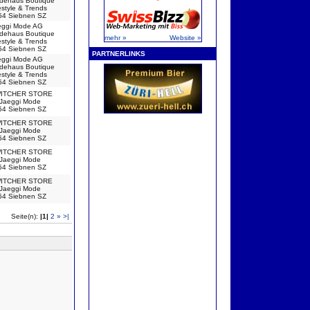
dehaus Boutique
estyle & Trends
54 Siebnen SZ
eggi Mode AG
dehaus Boutique
mehr »
Website »
estyle & Trends
54 Siebnen SZ
PARTNERLINKS
eggi Mode AG
dehaus Boutique
estyle & Trends
54 Siebnen SZ
ITCHER STORE
 Jaeggi Mode
54 Siebnen SZ
ITCHER STORE
 Jaeggi Mode
54 Siebnen SZ
ITCHER STORE
 Jaeggi Mode
54 Siebnen SZ
ITCHER STORE
 Jaeggi Mode
54 Siebnen SZ
Seite(n):
|1|
2
»
>|