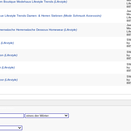
Mo
rn Boutique Modehaus Lifestyle Trends
(Lifestyle)
Lif
88
Ja
Mo
ue Lifestyle Trends Damen- & Herren Siebnen
(Mode Schmuck Accessoirs)
Lif
88
Ja
Mo
menwäsche Herrenwäsche Dessous Homewear
(Lifestyle)
Lif
88
SW
c
(Lifestyle)
by
88
SW
ion
(Lifestyle)
by
88
SW
or
(Lifestyle)
by
88
SW
oor
(Lifestyle)
by
88
state=main