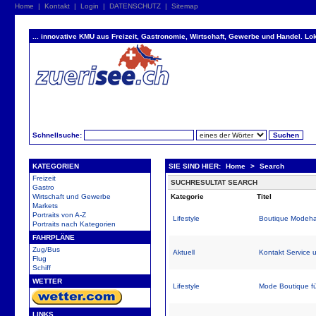
Home
|
Kontakt
|
Login
|
DATENSCHUTZ
|
Sitemap
... innovative KMU aus Freizeit, Gastronomie, Wirtschaft, Gewerbe und Handel. Lok
Schnellsuche:
KATEGORIEN
SIE SIND HIER:
Home
>
Search
Freizeit
SUCHRESULTAT SEARCH
Gastro
Wirtschaft und Gewerbe
Kategorie
Titel
Markets
Portraits von A-Z
Lifestyle
Boutique Modeha
Portraits nach Kategorien
FAHRPLÄNE
Zug/Bus
Aktuell
Kontakt Service 
Flug
Schiff
WETTER
Lifestyle
Mode Boutique fü
LINKS