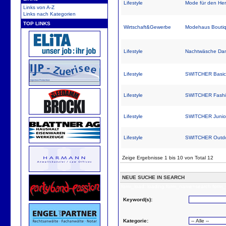
Lifestyle
Mode für den Her
Links von A-Z
Links nach Kategorien
TOP LINKS
Wirtschaft&Gewerbe
Modehaus Boutiq
Lifestyle
Nachtwäsche Da
Lifestyle
SWITCHER Basi
Lifestyle
SWITCHER Fash
Lifestyle
SWITCHER Juni
Lifestyle
SWITCHER Outd
Zeige Ergebnisse 1 bis 10 von Total 12
NEUE SUCHE IN SEARCH
form_load: loading form_name=search form_
Keyword(s):
Kategorie: