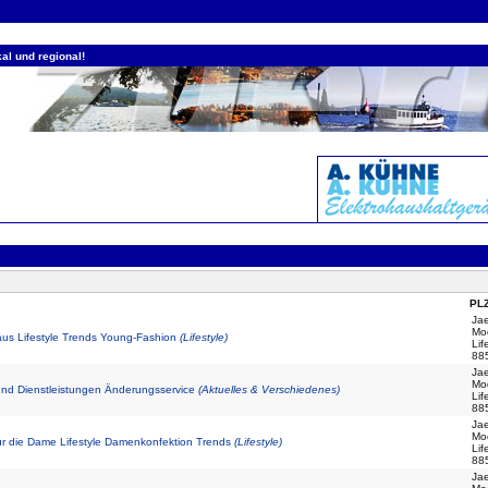
al und regional!
PLZ
Ja
Mo
us Lifestyle Trends Young-Fashion
(Lifestyle)
Lif
88
Ja
Mo
und Dienstleistungen Änderungsservice
(Aktuelles & Verschiedenes)
Lif
88
Ja
Mo
r die Dame Lifestyle Damenkonfektion Trends
(Lifestyle)
Lif
88
Ja