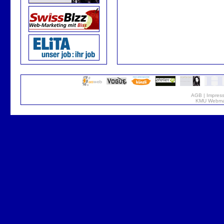
AGB
|
Impres
KMU Webmar