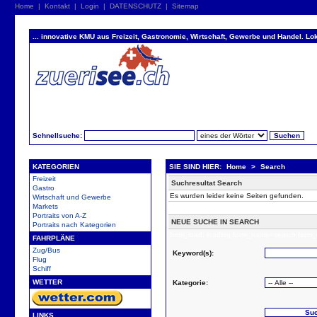
Home
|
Kontakt
|
Login
|
DATENSCHUTZ
|
Sitemap
... innovative KMU aus Freizeit, Gastronomie, Wirtschaft, Gewerbe und Handel. Lok
Schnellsuche:
KATEGORIEN
SIE SIND HIER:
Home
>
Search
Freizeit
Suchresultat Search
Gastro
Es wurden leider keine Seiten gefunden.
Wirtschaft und Gewerbe
Markets
Portraits von A-Z
NEUE SUCHE IN SEARCH
Portraits nach Kategorien
form_load: loading form_name=search form_
FAHRPLÄNE
Zug/Bus
Keyword(s):
Flug
Schiff
WETTER
Kategorie:
LINKS