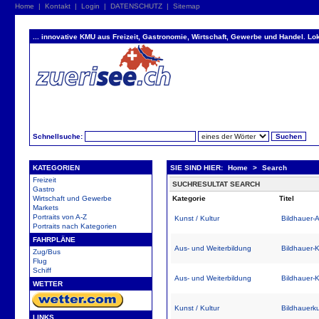
Home
|
Kontakt
|
Login
|
DATENSCHUTZ
|
Sitemap
... innovative KMU aus Freizeit, Gastronomie, Wirtschaft, Gewerbe und Handel. Lok
Schnellsuche:
KATEGORIEN
SIE SIND HIER:
Home
>
Search
Freizeit
SUCHRESULTAT SEARCH
Gastro
Wirtschaft und Gewerbe
Kategorie
Titel
Markets
Portraits von A-Z
Kunst / Kultur
Bildhauer-A
Portraits nach Kategorien
FAHRPLÄNE
Aus- und Weiterbildung
Bildhauer-K
Zug/Bus
Flug
Schiff
Aus- und Weiterbildung
Bildhauer-K
WETTER
Kunst / Kultur
Bildhauerku
LINKS