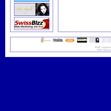
AGB
|
Impres
KMU Webmar