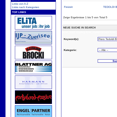
Links von A-Z
Freizeit
TEDOLDI Bil
Links nach Kategorien
TOP LINKS
Zeige Ergebnisse 1 bis 5 von Total 5
NEUE SUCHE IN SEARCH
form_load: loading form_name=search form_
Keyword(s):
Kategorie: