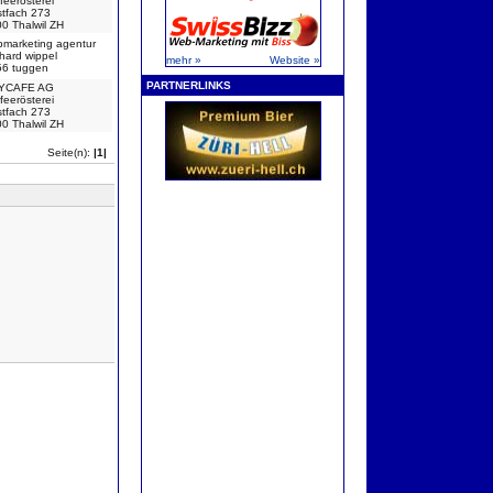
feerösterei
tfach 273
0 Thalwil ZH
marketing agentur
hard wippel
mehr »
Website »
56 tuggen
PARTNERLINKS
LYCAFE AG
feerösterei
tfach 273
0 Thalwil ZH
Seite(n):
|1|