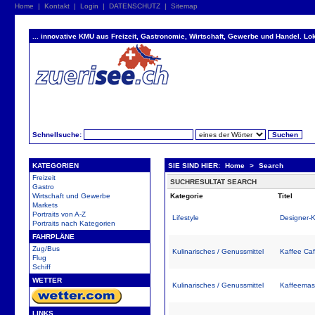
Home
|
Kontakt
|
Login
|
DATENSCHUTZ
|
Sitemap
... innovative KMU aus Freizeit, Gastronomie, Wirtschaft, Gewerbe und Handel. Lok
Schnellsuche:
KATEGORIEN
SIE SIND HIER:
Home
>
Search
Freizeit
SUCHRESULTAT SEARCH
Gastro
Wirtschaft und Gewerbe
Kategorie
Titel
Markets
Portraits von A-Z
Lifestyle
Designer-
Portraits nach Kategorien
FAHRPLÄNE
Zug/Bus
Kulinarisches / Genussmittel
Kaffee Caf
Flug
Schiff
WETTER
Kulinarisches / Genussmittel
Kaffeemasc
LINKS