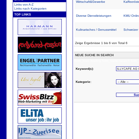
Wirtschaft&Gewerbe
Kaffeeröst
Links von A-Z
Links nach Kategorien
TOP LINKS
Diverse Dienstleistungen
KMU Onlin
Kulinarisches / Genussmittel
Schweizer 
Zeige Ergebnisse 1 bis 6 von Total 6
NEUE SUCHE IN SEARCH
form_load: loading form_name=search form_
Keyword(s):
Kategorie: