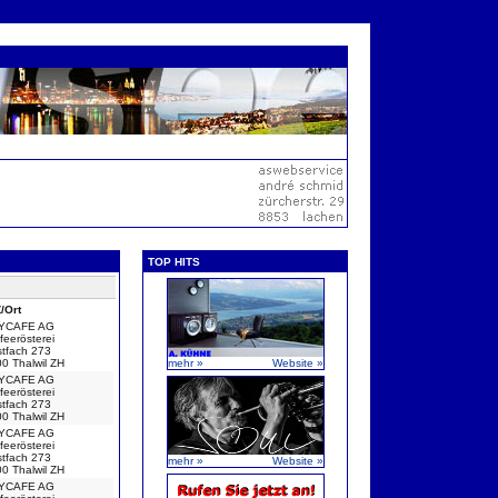
TOP HITS
/Ort
LYCAFE AG
feerösterei
tfach 273
0 Thalwil ZH
mehr »
Website »
LYCAFE AG
feerösterei
tfach 273
0 Thalwil ZH
LYCAFE AG
feerösterei
tfach 273
mehr »
Website »
0 Thalwil ZH
LYCAFE AG