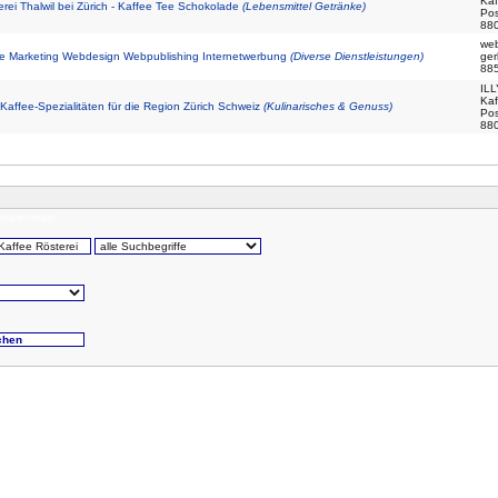
Kaf
erei Thalwil bei Zürich - Kaffee Tee Schokolade
(Lebensmittel Getränke)
Pos
880
web
e Marketing Webdesign Webpublishing Internetwerbung
(Diverse Dienstleistungen)
ger
88
IL
Kaf
Kaffee-Spezialitäten für die Region Zürich Schweiz
(Kulinarisches & Genuss)
Pos
880
state=main