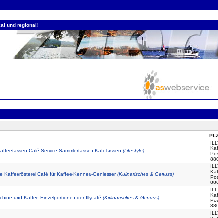
al und regional!
PLZ
IL
Kaf
Kaffeetassen Café-Service Sammlertassen Kafi-Tassen
(Lifestyle)
Pos
880
IL
Kaf
e Kaffeerösterei Café für Kaffee-Kenner/-Geniesser
(Kulinarisches & Genuss)
Pos
880
IL
Kaf
hine und Kaffee-Einzelportionen der Illycafé
(Kulinarisches & Genuss)
Pos
880
IL