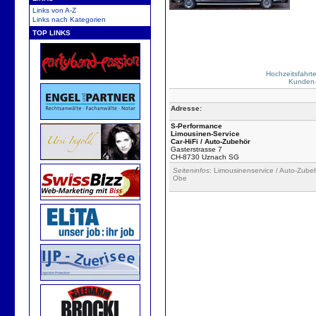
Links von A-Z
Links nach Kategorien
TOP LINKS
Hochzeitsfahrt
Kunden-
Adresse:
S-Performance
Limousinen-Service
Car-HiFi / Auto-Zubehör
Gasterstrasse 7
CH-8730 Uznach SG
Seiteninfos
: Limousinenservice / Auto-Zubeh
Obe