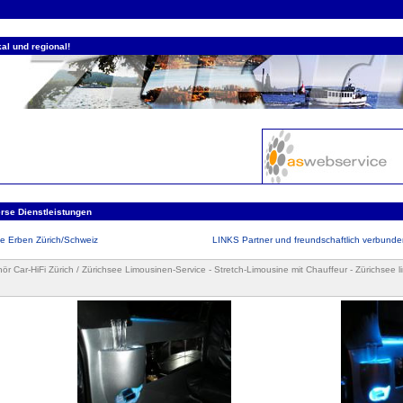
al und regional!
rse Dienstleistungen
e Erben Zürich/Schweiz
LINKS Partner und freundschaftlich verbun
ör Car-HiFi Zürich / Zürichsee Limousinen-Service - Stretch-Limousine mit Chauffeur - Zürichsee l