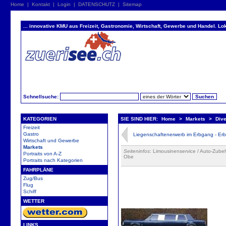
Home
|
Kontakt
|
Login
|
DATENSCHUTZ
|
Sitemap
... innovative KMU aus Freizeit, Gastronomie, Wirtschaft, Gewerbe und Handel. Lok
Schnellsuche:
KATEGORIEN
SIE SIND HIER:
Home
>
Markets
>
Dive
Freizeit
Gastro
Liegenschaftenerwerb im Erbgang - Erb
Wirtschaft und Gewerbe
Markets
Seiteninfos
: Limousinenservice / Auto-Zubeh
Portraits von A-Z
Obe
Portraits nach Kategorien
FAHRPLÄNE
Zug/Bus
Flug
Schiff
WETTER
LINKS