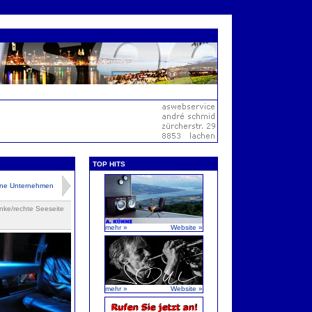
TOP HITS
dene Unternehmen
inke/rechte Seeseite
mehr »
Website »
mehr »
Website »