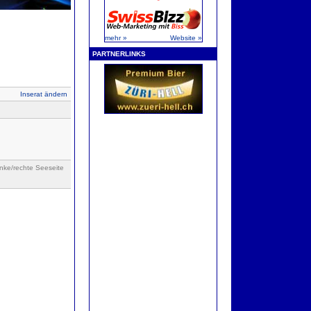
mehr »
Website »
PARTNERLINKS
Inserat ändern
inke/rechte Seeseite