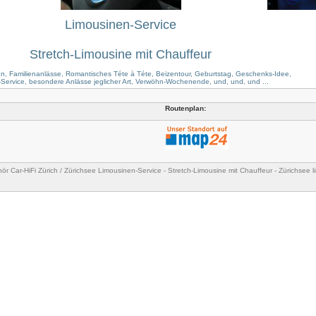
Limousinen-Service
Stretch-Limousine mit Chauffeur
en, Familienanlässe, Romantisches Téte à Téte, Beizentour, Geburtstag, Geschenks-Idee,
Service, besondere Anlässe jeglicher Art, Verwöhn-Wochenende, und, und, und ...
Routenplan:
ör Car-HiFi Zürich / Zürichsee Limousinen-Service - Stretch-Limousine mit Chauffeur - Zürichsee l