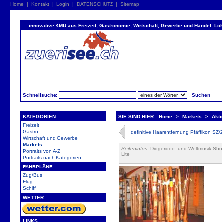
Home
|
Kontakt
|
Login
|
DATENSCHUTZ
|
Sitemap
... innovative KMU aus Freizeit, Gastronomie, Wirtschaft, Gewerbe und Handel. Lok
Schnellsuche:
KATEGORIEN
SIE SIND HIER:
Home
>
Markets
>
Akt
Freizeit
Gastro
definitive Haarentfernung Pfäffikon SZ/
Wirtschaft und Gewerbe
Markets
Seiteninfos
: Didgeridoo- und Weltmusik Sho
Portraits von A-Z
Lite
Portraits nach Kategorien
FAHRPLÄNE
Zug/Bus
Flug
Schiff
WETTER
LINKS