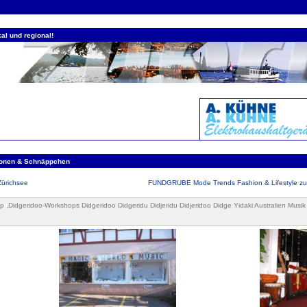
al und regional!
ionen & Schnäppchen
Zürichsee
FUNDGRUBE Mode Trends Fashion & Lifestyle zu 
p ,Didgeridoo-Workshops Didgeridoo Didgeridu Didjeridu Didjeridoo Didge Yidaki Australien Musik