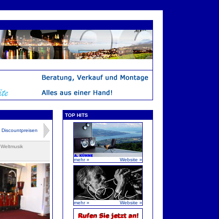
TOP HITS
Discountpreisen
 Weltmusik
mehr »
Website »
mehr »
Website »