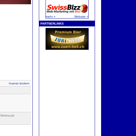
mehr »
Website »
PARTNERLINKS
Inserat ändern
 Weltmusik