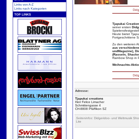
Links von A-Z
Links nach Kategorien
Didg
TOP LINKS
Tjapukai Creatio
seiner ersten
Didg
Spielensfestgestell
Heute bietet Tjapu
Fortgeschrittene S
Zu den weiteren Ak
aus verschiedens
undMagazine), Di
(Rasseln, Shacke
Rainbow Shop in P
Weihnachts-Aktion
Didg
Adresse:
Tjapukai creations
Herr Felice Limacher
Schmittengasse 4
CH-8808 Pfäffikon SZ
Seiteninfos
: Didgeridoo- und Weltmusik Sho
Lite