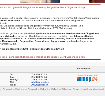
eridoo
Fachgeschäft
Didgeridoo
Workshop
Didgeridoo
Event
Didgeridoo
-
Shop
ns
wurde 1995 durch Felice Limacher gegründet, nachdem er im Vor-Jahr, beim Veranstalten
eridoo-Workshops
, ein breites Bedürfnis nach dem Erlernen des Didgeridoo
t hatte.
kai Creations verschiedene Didgeridoo-Workshops für Anfänger, Mittlere- und
pieler in Pfäffikon/SZ und Zürich an. (bisher über 1700 Teilnehmer).
tivitäten gehören der Handel mit
qualitativ hochstehenden, handverlesenen Didgeridoos
ten Materialien
sowie der Handel mit verschiedenen Produkten wie
Literatur (Bücher
dgeridoo-Taschen, CD’s, Videos, verschiedenes Zubehör, diverse Kleininstrumente
r, Maultrommeln, Regenstäbe, Oceandrums, Agogos usw.)
runden das Angebot im
fäffikon/SZ ab.
 bis 25. Dezember 2004 - 3 Didgeridoo-CD's bis 20% off
eridoo
Fachgeschäft
Didgeridoo
Workshop
Didgeridoo
Event
Didgeridoo
-
Shop
Routenplan:
Tel:
055 420 35 33
Fax:
055 420 22 34
Handy:
079/324 40 10
Mail:
info@tjapukai.ch
Web:
www.tjapukai.ch
p ,Didgeridoo-Workshops Didgeridoo Didgeridu Didjeridu Didjeridoo Didge Yidaki Australien Musik